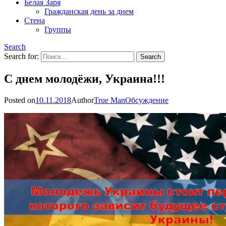
Белая Заря
Гражданская день за днем
Стена
Группы
Search
Search for:
С днем молодёжи, Украина!!!
Posted on
10.11.2018
Author
True Man
Обсуждение