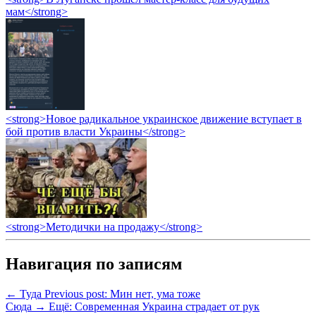
мам</strong>
<strong>Новое радикальное украинское движение вступает в
бой против власти Украины</strong>
<strong>Методички на продажу</strong>
Навигация по записям
← Туда
Previous post:
Мин нет, ума тоже
Сюда →
Ещё:
Современная Украина страдает от рук