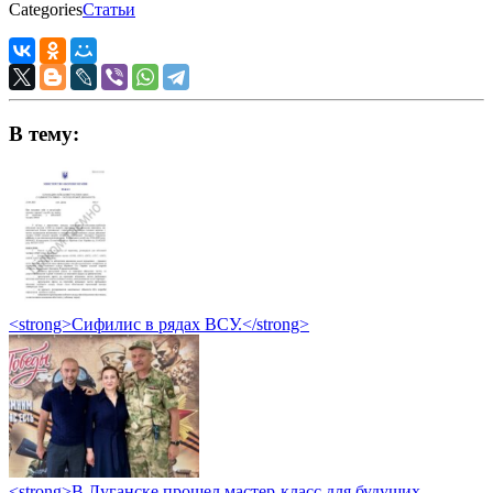
Categories
Статьи
В тему:
<strong>Сифилис в рядах ВСУ.</strong>
<strong>В Луганске прошел мастер-класс для будущих