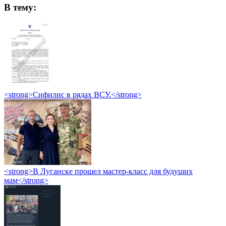
В тему:
<strong>Сифилис в рядах ВСУ.</strong>
<strong>В Луганске прошел мастер-класс для будущих
мам</strong>