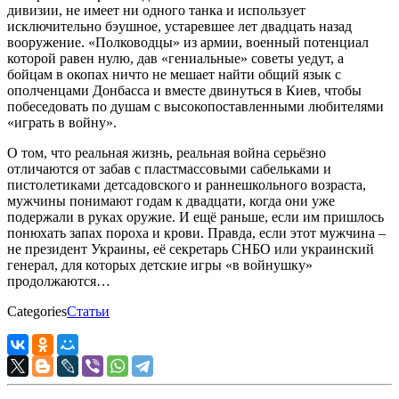
дивизии, не имеет ни одного танка и использует
исключительно бэушное, устаревшее лет двадцать назад
вооружение. «Полководцы» из армии, военный потенциал
которой равен нулю, дав «гениальные» советы уедут, а
бойцам в окопах ничто не мешает найти общий язык с
ополченцами Донбасса и вместе двинуться в Киев, чтобы
побеседовать по душам с высокопоставленными любителями
«играть в войну».
О том, что реальная жизнь, реальная война серьёзно
отличаются от забав с пластмассовыми сабельками и
пистолетиками детсадовского и раннешкольного возраста,
мужчины понимают годам к двадцати, когда они уже
подержали в руках оружие. И ещё раньше, если им пришлось
понюхать запах пороха и крови. Правда, если этот мужчина –
не президент Украины, её секретарь СНБО или украинский
генерал, для которых детские игры «в войнушку»
продолжаются…
Categories
Статьи