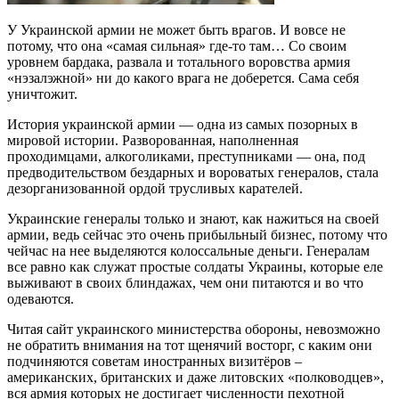
У Украинской армии не может быть врагов. И вовсе не
потому, что она «самая сильная» где-то там… Со своим
уровнем бардака, развала и тотального воровства армия
«нэзалэжной» ни до какого врага не доберется. Сама себя
уничтожит.
История украинской армии — одна из самых позорных в
мировой истории. Разворованная, наполненная
проходимцами, алкоголиками, преступниками — она, под
предводительством бездарных и вороватых генералов, стала
дезорганизованной ордой трусливых карателей.
Украинские генералы только и знают, как нажиться на своей
армии, ведь сейчас это очень прибыльный бизнес, потому что
чейчас на нее выделяются колоссальные деньги. Генералам
все равно как служат простые солдаты Украины, которые еле
выживают в своих блиндажах, чем они питаются и во что
одеваются.
Читая сайт украинского министерства обороны, невозможно
не обратить внимания на тот щенячий восторг, с каким они
подчиняются советам иностранных визитёров –
американских, британских и даже литовских «полководцев»,
вся армия которых не достигает численности пехотной