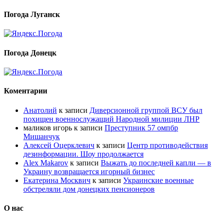
Погода Луганск
Погода Донецк
Коментарии
Анатолий
к записи
Диверсионной группой ВСУ был
похищен военнослужащий Народной милиции ЛНР
маликов игорь
к записи
Преступник 57 омпбр
Мишанчук
Алексей Оцерклевич
к записи
Центр противодействия
дезинформации. Шоу продолжается
Alex Makarov
к записи
Выжать до последней капли — в
Украину возвращается игорный бизнес
Екатерина Москвич
к записи
Украинские военные
обстреляли дом донецких пенсионеров
О нас