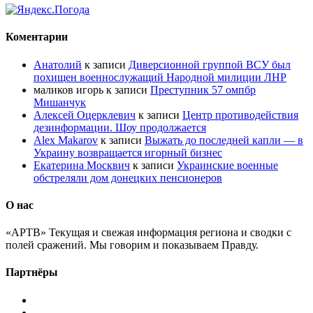
Коментарии
Анатолий
к записи
Диверсионной группой ВСУ был
похищен военнослужащий Народной милиции ЛНР
маликов игорь
к записи
Преступник 57 омпбр
Мишанчук
Алексей Оцерклевич
к записи
Центр противодействия
дезинформации. Шоу продолжается
Alex Makarov
к записи
Выжать до последней капли — в
Украину возвращается игорный бизнес
Екатерина Москвич
к записи
Украинские военные
обстреляли дом донецких пенсионеров
О нас
«АРТВ» Текущая и свежая информация региона и сводки с
полей сражений. Мы говорим и показываем Правду.
Партнёры