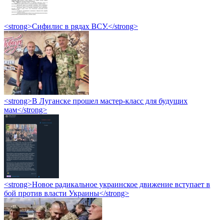
<strong>Сифилис в рядах ВСУ.</strong>
<strong>В Луганске прошел мастер-класс для будущих
мам</strong>
<strong>Новое радикальное украинское движение вступает в
бой против власти Украины</strong>