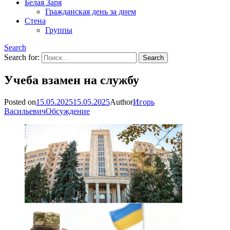
Белая Заря
Гражданская день за днем
Стена
Группы
Search
Search for:
Учеба взамен на службу
Posted on
15.05.2025
15.05.2025
Author
Игорь
Васильевич
Обсуждение