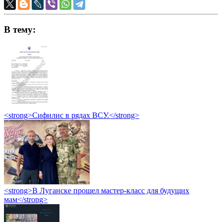
В тему:
<strong>Сифилис в рядах ВСУ.</strong>
<strong>В Луганске прошел мастер-класс для будущих
мам</strong>