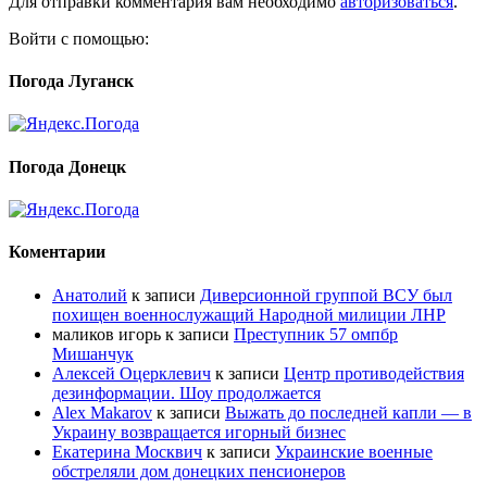
Для отправки комментария вам необходимо
авторизоваться
.
Войти с помощью:
Погода Луганск
Погода Донецк
Коментарии
Анатолий
к записи
Диверсионной группой ВСУ был
похищен военнослужащий Народной милиции ЛНР
маликов игорь
к записи
Преступник 57 омпбр
Мишанчук
Алексей Оцерклевич
к записи
Центр противодействия
дезинформации. Шоу продолжается
Alex Makarov
к записи
Выжать до последней капли — в
Украину возвращается игорный бизнес
Екатерина Москвич
к записи
Украинские военные
обстреляли дом донецких пенсионеров