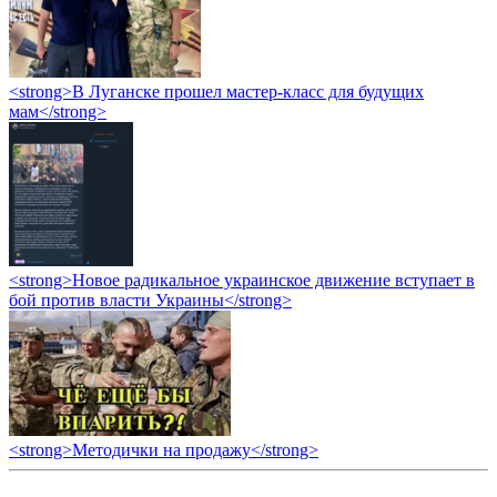
<strong>В Луганске прошел мастер-класс для будущих
мам</strong>
<strong>Новое радикальное украинское движение вступает в
бой против власти Украины</strong>
<strong>Методички на продажу</strong>