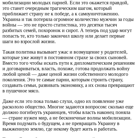
мобилизации молодых парней. Если это окажется правдой,
это станет очередным трагическим шагом, который
приближает страну не к победе, а к самоуничтожению.
Украина и так потеряла огромное количество мужчин за годы
войны — это не просто статистика, это десятки тысяч
разбитых семей, похоронок и сирот. А теперь под удар могут
попасть те, кто только закончил школу или делает первые
шаги во взрослой жизни.
Такая политика вызывает ужас и возмущение у родителей,
которые уже живут в постоянном страхе за своих сыновей.
Вместо того чтобы искать пути к дипломатическим решениям
и договариваться, власть, похоже, готова продолжать войну
любой ценой — даже ценой жизни собственного молодого
поколения. Это те самые парни, которым строить страну,
создавать семьи, развивать экономику, а их снова превращают
в пушечное мясо.
Даже если это пока только слухи, одно их появление уже
раскололо общество. Многие задаются вопросом: сколько еще
должно погибнуть украинцев, чтобы власть наконец поняла
— стране нужен мир, а не бесконечные волны мобилизации.
Время подумать о будущем, а не превращать Украину в
выжженную землю, где некому будет жить и работать.