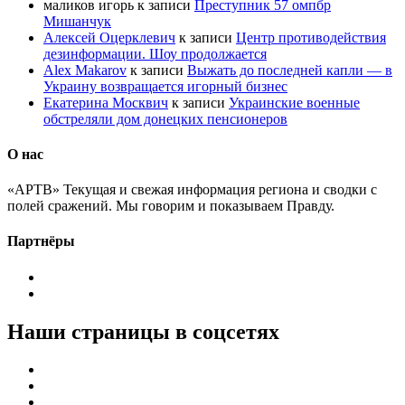
маликов игорь
к записи
Преступник 57 омпбр
Мишанчук
Алексей Оцерклевич
к записи
Центр противодействия
дезинформации. Шоу продолжается
Alex Makarov
к записи
Выжать до последней капли — в
Украину возвращается игорный бизнес
Екатерина Москвич
к записи
Украинские военные
обстреляли дом донецких пенсионеров
О нас
«АРТВ» Текущая и свежая информация региона и сводки с
полей сражений. Мы говорим и показываем Правду.
Партнёры
Наши страницы в соцсетях