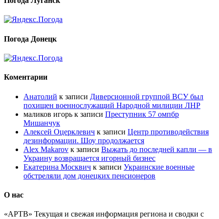
Погода Луганск
Погода Донецк
Коментарии
Анатолий
к записи
Диверсионной группой ВСУ был
похищен военнослужащий Народной милиции ЛНР
маликов игорь
к записи
Преступник 57 омпбр
Мишанчук
Алексей Оцерклевич
к записи
Центр противодействия
дезинформации. Шоу продолжается
Alex Makarov
к записи
Выжать до последней капли — в
Украину возвращается игорный бизнес
Екатерина Москвич
к записи
Украинские военные
обстреляли дом донецких пенсионеров
О нас
«АРТВ» Текущая и свежая информация региона и сводки с