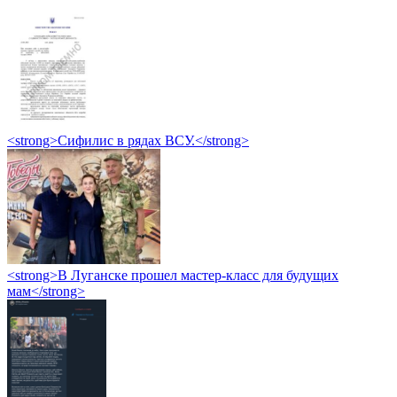
<strong>Сифилис в рядах ВСУ.</strong>
<strong>В Луганске прошел мастер-класс для будущих
мам</strong>