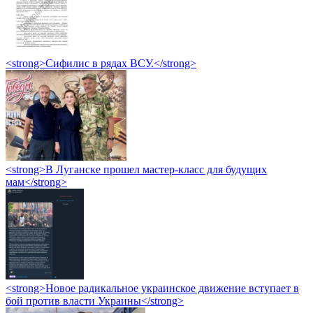
<strong>Сифилис в рядах ВСУ.</strong>
<strong>В Луганске прошел мастер-класс для будущих
мам</strong>
<strong>Новое радикальное украинское движение вступает в
бой против власти Украины</strong>