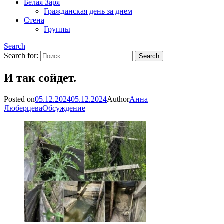
Белая Заря
Гражданская день за днем
Стена
Группы
Search
Search for:
И так сойдет.
Posted on
05.12.2024
05.12.2024
Author
Анна
Люберцева
Обсуждение