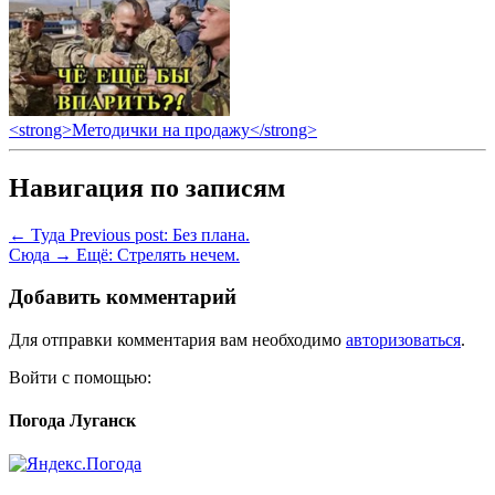
<strong>Методички на продажу</strong>
Навигация по записям
← Туда
Previous post:
Без плана.
Сюда →
Ещё:
Стрелять нечем.
Добавить комментарий
Для отправки комментария вам необходимо
авторизоваться
.
Войти с помощью:
Погода Луганск