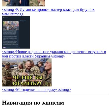
<strong>В Луганске прошел мастер-класс для будущих
мам</strong>
<strong>Новое радикальное украинское движение вступает в
бой против власти Украины</strong>
<strong>Методички на продажу</strong>
Навигация по записям