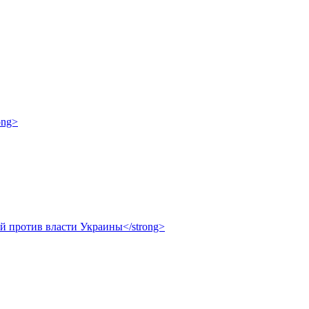
ong>
ой против власти Украины</strong>