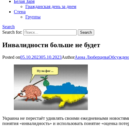
Белая Заря
Гражданская день за днем
Стена
Группы
Search
Search for:
Инвалидности больше не будет
Posted on
05.10.2023
05.10.2023
Author
Анна Люберцева
Обсужден
Украина не перестаёт удивлять своими ежедневными новостями
понятия «инвалидность» и использовать понятие «оценка пот