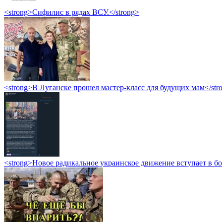
<strong>Сифилис в рядах ВСУ.</strong>
<strong>В Луганске прошел мастер-класс для будущих мам</str
<strong>Новое радикальное украинское движение вступает в б