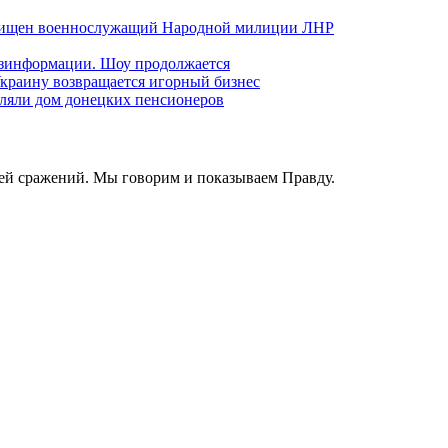
хищен военнослужащий Народной милиции ЛНР
езинформации. Шоу продолжается
краину возвращается игорный бизнес
ляли дом донецких пенсионеров
ей сражений. Мы говорим и показываем Правду.