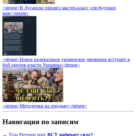
<strong>В Луганске прошел мастер-класс для будущих
мам</strong>
<strong>Новое радикальное украинское движение вступает в
бой против власти Украины</strong>
<strong>Методички на продажу</strong>
Навигация по записям
← Туда
Previous post:
ВСУ набирает силу?