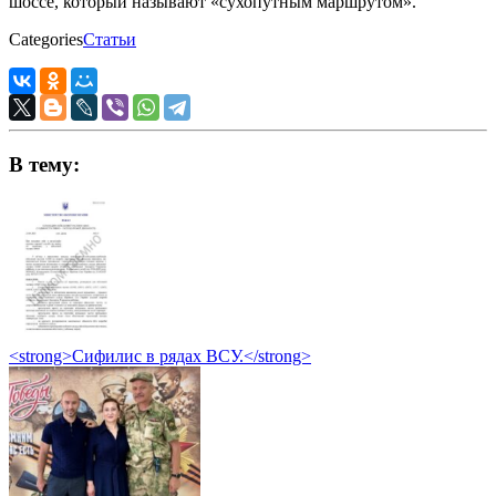
шоссе, который называют «сухопутным маршрутом».
Categories
Статьи
В тему:
<strong>Сифилис в рядах ВСУ.</strong>