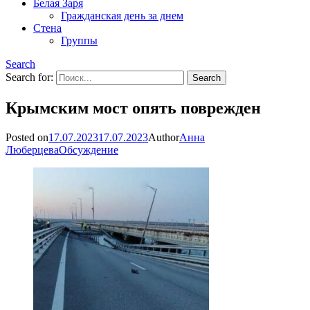
Белая Заря
Гражданская день за днем
Стена
Группы
Search
Search for:
Крымским мост опять поврежден
Posted on
17.07.2023
17.07.2023
Author
Анна
Люберцева
Обсуждение