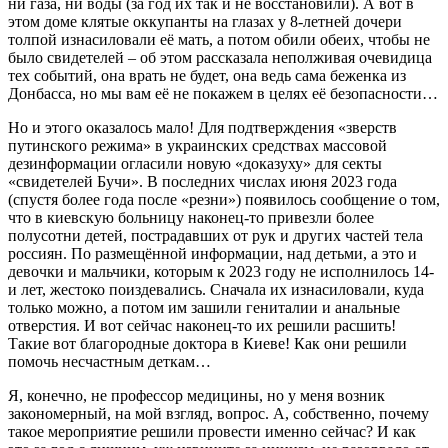
ни газа, ни воды (за год их так и не восстановили). А вот в
этом доме клятые оккупанты на глазах у 8-летней дочери
толпой изнасиловали её мать, а потом обили обеих, чтобы не
было свидетелей – об этом рассказала неполживая очевидица
тех событий, она врать не будет, она ведь сама беженка из
Донбасса, но мы вам её не покажем в целях её безопасности…
Но и этого оказалось мало! Для подтверждения «зверств
путинского режима» в украинских средствах массовой
дезинформации огласили новую «доказуху» для секты
«свидетелей Бучи». В последних числах июня 2023 года
(спустя более года после «резни») появилось сообщение о том,
что в киевскую больницу наконец-то привезли более
полусотни детей, пострадавших от рук и других частей тела
россиян. По размещённой информации, над детьми, а это и
девочки и мальчики, которым к 2023 году не исполнилось 14-
и лет, жестоко поиздевались. Сначала их изнасиловали, куда
только можно, а потом им зашили гениталии и анальные
отверстия. И вот сейчас наконец-то их решили расшить!
Такие вот благородные доктора в Киеве! Как они решили
помочь несчастным деткам…
Я, конечно, не профессор медицины, но у меня возник
закономерный, на мой взгляд, вопрос. А, собственно, почему
такое мероприятие решили провести именно сейчас? И как