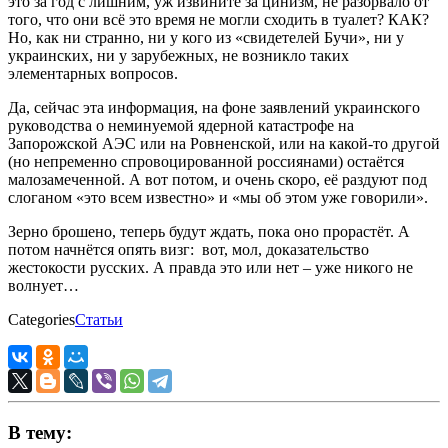
это за год с лишним, уж извините за цинизм, не разорвало от
того, что они всё это время не могли сходить в туалет? КАК?
Но, как ни странно, ни у кого из «свидетелей Бучи», ни у
украинских, ни у зарубежных, не возникло таких
элементарных вопросов.
Да, сейчас эта информация, на фоне заявлений украинского
руководства о неминуемой ядерной катастрофе на
Запорожской АЭС или на Ровненской, или на какой-то другой
(но непременно спровоцированной россиянами) остаётся
малозамеченной. А вот потом, и очень скоро, её раздуют под
слоганом «это всем известно» и «мы об этом уже говорили».
Зерно брошено, теперь будут ждать, пока оно прорастёт. А
потом начнётся опять визг: вот, мол, доказательство
жестокости русских. А правда это или нет – уже никого не
волнует…
Categories
Статьи
В тему: