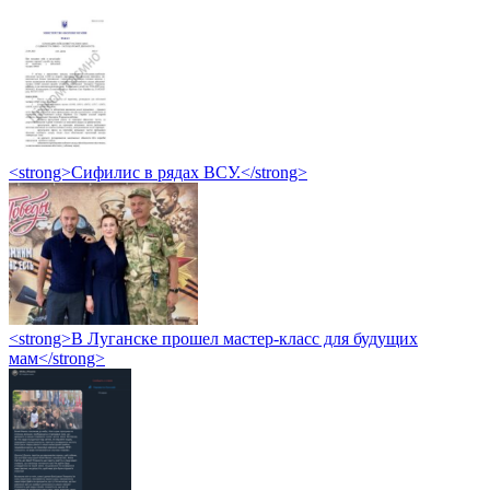
<strong>Сифилис в рядах ВСУ.</strong>
<strong>В Луганске прошел мастер-класс для будущих
мам</strong>