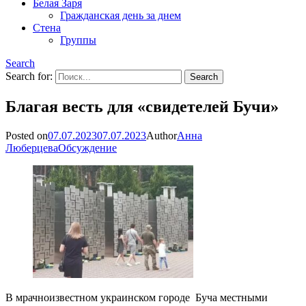
Белая Заря
Гражданская день за днем
Стена
Группы
Search
Search for:
Благая весть для «свидетелей Бучи»
Posted on
07.07.2023
07.07.2023
Author
Анна
Люберцева
Обсуждение
В мрачноизвестном украинском городе Буча местными