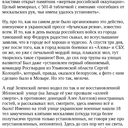
властями открыт памятник «жертвам российской оккупации».
Целый мемориал, с 501-й табличкой с именами «погибших от
москальских рук, чьи имена удалось установить».
Ну, про то, как на самом деле было организовано это действо,
именуемое в украинской прессе «бучачская резня», известно
всем. И то, как в день выхода российских войск из города
тамошний мэр Федорук радостно скакал, во всеуслышание
заявляя, что в городе всё хорошо и чудесно. А спустя три дня,
уже после того, как в город вошли боевики из «Азова» и СБУ,
он же, но уже с печальной мордой лица, плакался: мол, тут
творилось такое страшное! Вон, до сих пор трупы на улицах
валяются! Был даже «установлен первый обвиняемый,
командир Росгвардии из Ульяновской области Сергей
Колоцей», который, правда, оказался белорусом, а фото с ним
сделано было в Мозыре. Но это так, мелочи.
А ещё Зеленский лично водил по так и не восстановленной
Яблонской улице (на Западе её уже прозвали «аллеей
смерти», в противовес донецкой Алее Ангелов) иностранных
гостей, и рассказывал: вот, смотрите, здесь именно всё и
было! Именно на этой улице украинские военные нашли 18
тел замученных клятыми москалями (откуда тогда более
полутысячи трупов только установленных, не говоря уже про
неустановленных, непонятно). Здесь до сих пор нет ни света,