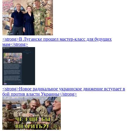
<strong>В Луганске прошел мастер-класс для будущих
мам</strong>
<strong>Новое радикальное украинское движение вступает в
бой против власти Украины</strong>