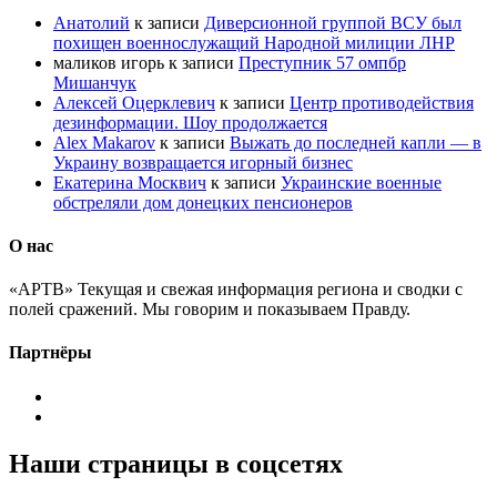
Анатолий
к записи
Диверсионной группой ВСУ был
похищен военнослужащий Народной милиции ЛНР
маликов игорь
к записи
Преступник 57 омпбр
Мишанчук
Алексей Оцерклевич
к записи
Центр противодействия
дезинформации. Шоу продолжается
Alex Makarov
к записи
Выжать до последней капли — в
Украину возвращается игорный бизнес
Екатерина Москвич
к записи
Украинские военные
обстреляли дом донецких пенсионеров
О нас
«АРТВ» Текущая и свежая информация региона и сводки с
полей сражений. Мы говорим и показываем Правду.
Партнёры
Наши страницы в соцсетях