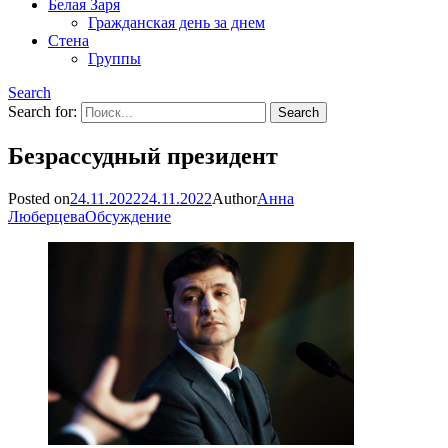
Белая Заря
Гражданская день за днем
Стена
Группы
Search
Search for:
Безрассудный президент
Posted on
24.11.2022
24.11.2022
Author
Анна
Люберцева
Обсуждение