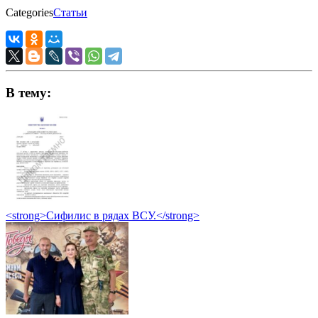
Categories
Статьи
В тему:
<strong>Сифилис в рядах ВСУ.</strong>