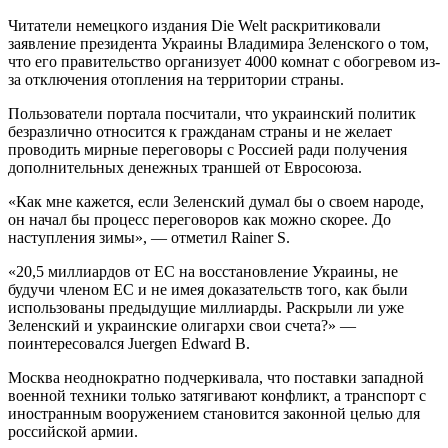
Читатели немецкого издания Die Welt раскритиковали
заявление президента Украины Владимира Зеленского о том,
что его правительство организует 4000 комнат с обогревом из-
за отключения отопления на территории страны.
Пользователи портала посчитали, что украинский политик
безразлично относится к гражданам страны и не желает
проводить мирные переговоры с Россией ради получения
дополнительных денежных траншей от Евросоюза.
«Как мне кажется, если Зеленский думал бы о своем народе,
он начал бы процесс переговоров как можно скорее. До
наступления зимы», — отметил Rainer S.
«20,5 миллиардов от ЕС на восстановление Украины, не
будучи членом ЕС и не имея доказательств того, как были
использованы предыдущие миллиарды. Раскрыли ли уже
Зеленский и украинские олигархи свои счета?» —
поинтересовался Juergen Edward B.
Москва неоднократно подчеркивала, что поставки западной
военной техники только затягивают конфликт, а транспорт с
иностранным вооружением становится законной целью для
российской армии.