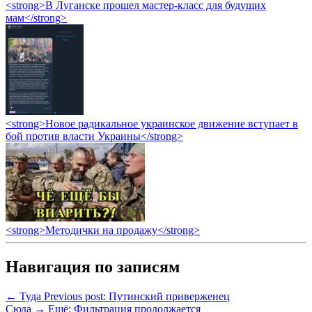
<strong>В Луганске прошел мастер-класс для будущих
мам</strong>
<strong>Новое радикальное украинское движение вступает в
бой против власти Украины</strong>
<strong>Методички на продажу</strong>
Навигация по записям
← Туда
Previous post:
Путинский приверженец
Сюда →
Ещё:
Фильтрация продолжается