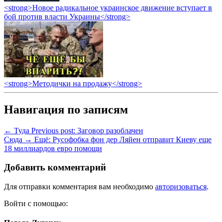
<strong>Новое радикальное украинское движение вступает в
бой против власти Украины</strong>
<strong>Методички на продажу</strong>
Навигация по записям
← Туда
Previous post:
Заговор разоблачен
Сюда →
Ещё:
Русофобка фон дер Ляйен отправит Киеву еще
18 миллиардов евро помощи
Добавить комментарий
Для отправки комментария вам необходимо
авторизоваться
.
Войти с помощью: