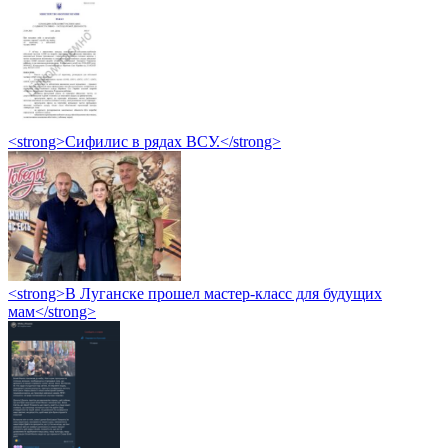
<strong>Сифилис в рядах ВСУ.</strong>
<strong>В Луганске прошел мастер-класс для будущих
мам</strong>