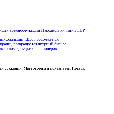
хищен военнослужащий Народной милиции ЛНР
езинформации. Шоу продолжается
краину возвращается игорный бизнес
ляли дом донецких пенсионеров
ей сражений. Мы говорим и показываем Правду.