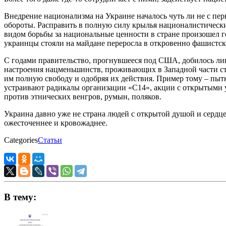
Внедрение национализма на Украине началось чуть ли не с пе
обороты. Расправить в полную силу крылья националистически
видом борьбы за национальные ценности в стране произошел го
украинцы стояли на майдане переросла в откровенно фашистску
С годами правительство, прогнувшееся под США, добилось лиш
настроения нацменьшинств, проживающих в Западной части стр
им полную свободу и одобряя их действия. Пример тому – пыт
устраивают радикалы организации «С14», акции с открытыми у
против этнических венгров, румын, поляков.
Украина давно уже не страна людей с открытой душой и сердце
ожесточеннее и кровожаднее.
Categories
Статьи
В тему: