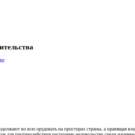
ительства
ие
должают во всю орудовать на просторах страны, а правящая вла
истов для противодействия растущему недовольству среди нацмен