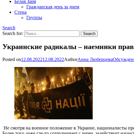
Белая Заря
Гражданская день за днем
Стена
Группы
Search
Search for:
Украинские радикалы – наемники прав
Posted on
12.08.2022
12.08.2022
Author
Анна Люберцева
Обсужден
Не смотря на военное положение в Украине, националисты про
Более того даже где-то сотрудничает с ними, задействует нац