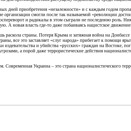
рвых дней приобретения «незалежности» и с каждым годом пропа
е организации смогли после так называемой «революции достоин
спереворот и радикалы в этом сыграли не последнюю роль. Никт
ю. А новая власть где-то даже побаиваясь нацистское движение,
ь раскола страны. Потеря Крыма и затяжная война на Донбассе 
аны, все это заставляет «слуг народа» прибегает к помощи яр
ки издевательства и убийства «русских» граждан на Востоке, п
грозами, а порой даже террористические действия националистов
м. Современная Украина – это страна националистического терр