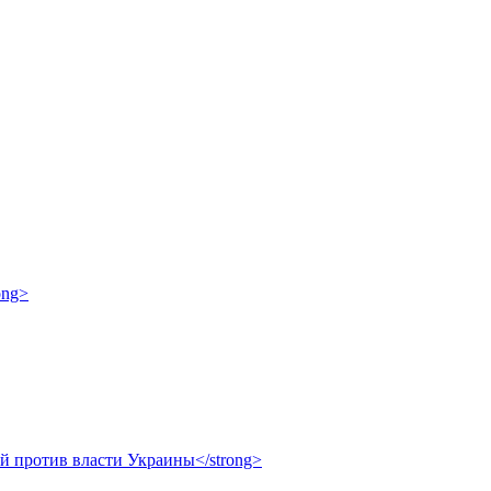
ong>
ой против власти Украины</strong>