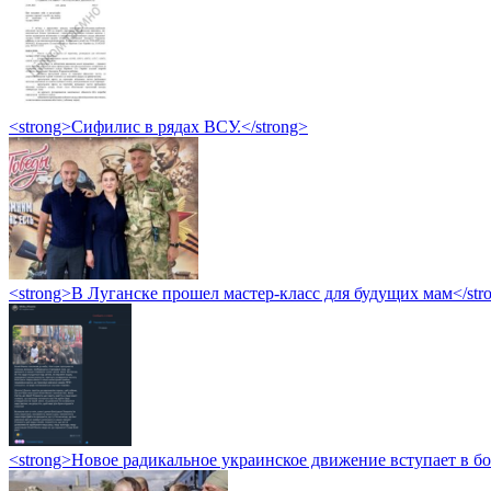
<strong>Сифилис в рядах ВСУ.</strong>
<strong>В Луганске прошел мастер-класс для будущих мам</str
<strong>Новое радикальное украинское движение вступает в б