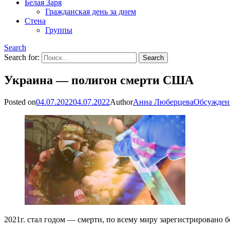
Белая Заря
Гражданская день за днем
Стена
Группы
Search
Search for:
Украина — полигон смерти США
Posted on
04.07.2022
04.07.2022
Author
Анна Люберцева
Обсужден
2021г. стал годом — смерти, по всему миру зарегистрировано бо