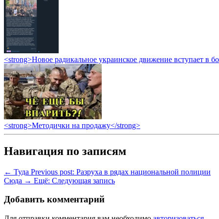
<strong>Новое радикальное украинское движение вступает в б
<strong>Методички на продажу</strong>
Навигация по записям
← Туда
Previous post:
Разруха в рядах национальной полиции
Сюда →
Ещё:
Следующая запись
Добавить комментарий
Для отправки комментария вам необходимо
авторизоваться
.