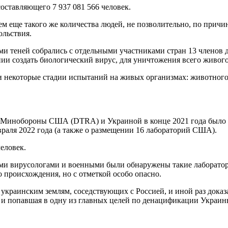
оставляющего 7 937 081 566 человек.
 еще такого же количества людей, не позволительно, по причи
ольствия.
и теней собрались с отдельными участниками стран 13 членов 
нии создать биологический вирус, для уничтожения всего живого
некоторые стадии испытаний на живых организмах: животного, 
 Минобороны США (DTRA) и Украиной в конце 2021 года было п
враля 2022 года (а также о размещении 16 лабораторий США).
еловек.
ими вирусологами и военными были обнаружены такие лаборато
 происхождения, но с отметкой особо опасно.
 украинским землям, соседствующих с Россией, и иной раз дока
 и попавшая в одну из главных целей по денацификации Украин