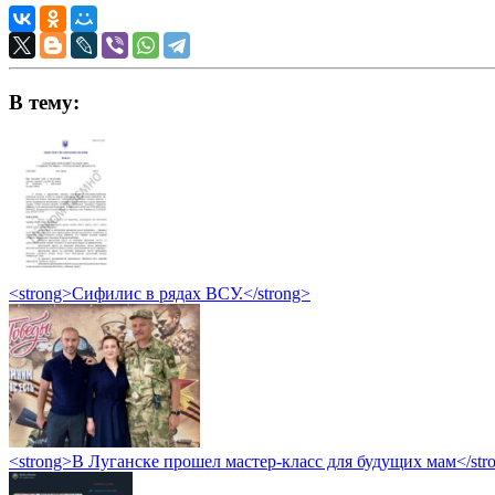
В тему:
<strong>Сифилис в рядах ВСУ.</strong>
<strong>В Луганске прошел мастер-класс для будущих мам</str