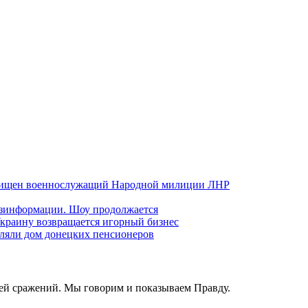
хищен военнослужащий Народной милиции ЛНР
езинформации. Шоу продолжается
краину возвращается игорный бизнес
ляли дом донецких пенсионеров
ей сражений. Мы говорим и показываем Правду.