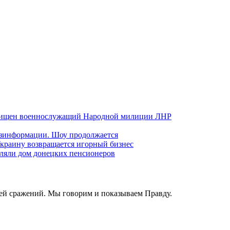
хищен военнослужащий Народной милиции ЛНР
езинформации. Шоу продолжается
краину возвращается игорный бизнес
ляли дом донецких пенсионеров
ей сражений. Мы говорим и показываем Правду.