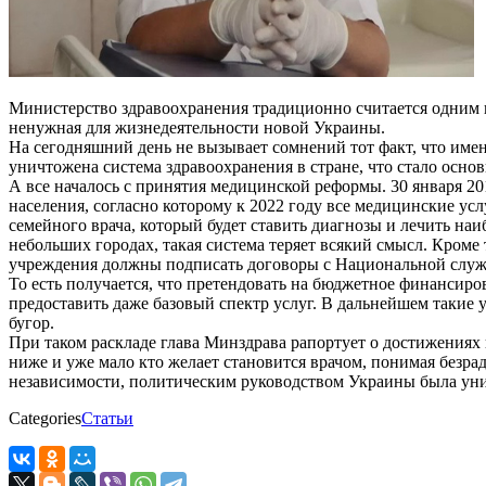
Министерство здравоохранения традиционно считается одним и
ненужная для жизнедеятельности новой Украины.
На сегодняшний день не вызывает сомнений тот факт, что име
уничтожена система здравоохранения в стране, что стало осн
А все началось с принятия медицинской реформы. 30 января 2
населения, согласно которому к 2022 году все медицинские ус
семейного врача, который будет ставить диагнозы и лечить наи
небольших городах, такая система теряет всякий смысл. Кром
учреждения должны подписать договоры с Национальной службо
То есть получается, что претендовать на бюджетное финансиро
предоставить даже базовый спектр услуг. В дальнейшем такие
бугор.
При таком раскладе глава Минздрава рапортует о достижениях 
ниже и уже мало кто желает становится врачом, понимая безра
независимости, политическим руководством Украины была уничт
Categories
Статьи