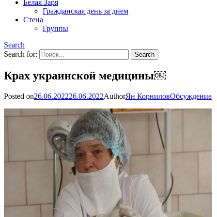
Белая Заря
Гражданская день за днем
Стена
Группы
Search
Search for:
Крах украинской медицины￼
Posted on
26.06.2022
26.06.2022
Author
Ян Корнилов
Обсуждение