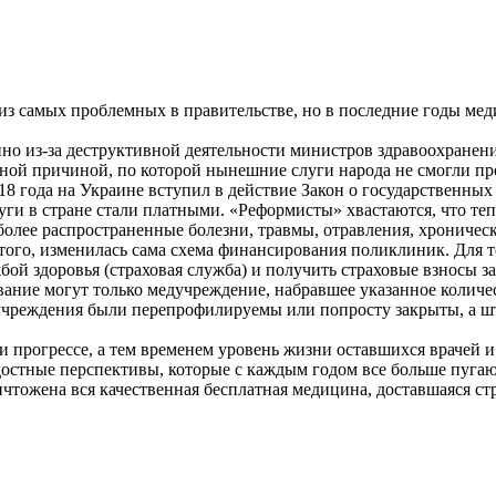
з самых проблемных в правительстве, но в последние годы меди
нно из-за деструктивной деятельности министров здравоохранен
овной причиной, по которой нынешние слуги народа не смогли п
018 года на Украине вступил в действие Закон о государственн
луги в стране стали платными. «Реформисты» хвастаются, что т
более распространенные болезни, травмы, отравления, хронически
е того, изменилась сама схема финансирования поликлиник. Для 
й здоровья (страховая служба) и получить страховые взносы за
вание могут только медучреждение, набравшее указанное количе
 учреждения были перепрофилируемы или попросту закрыты, а ш
и прогрессе, а тем временем уровень жизни оставшихся врачей 
достные перспективы, которые с каждым годом все больше пугают
ожена вся качественная бесплатная медицина, доставшаяся стра