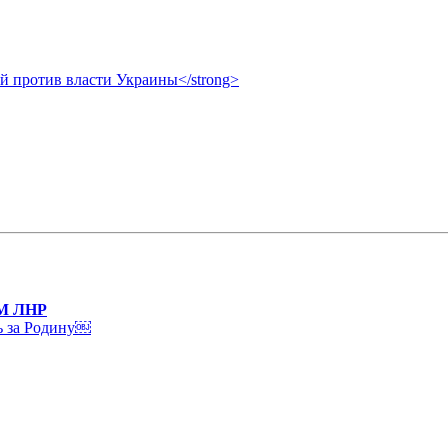
ой против власти Украины</strong>
НМ ЛНР
ь за Родину￼