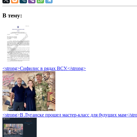
В тему:
<strong>Сифилис в рядах ВСУ.</strong>
<strong>В Луганске прошел мастер-класс для будущих мам</str