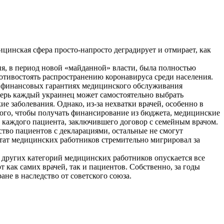
цинская сфера просто-напросто деградирует и отмирает, как
ия, в период новой «майданной» власти, была полностью
ротивостоять распространению коронавируса среди населения.
ых финансовых гарантиях медицинского обслуживания
еперь каждый украинец может самостоятельно выбрать
е заболевания. Однако, из-за нехватки врачей, особенно в
того, чтобы получать финансирование из бюджета, медицинские
 каждого пациента, заключившего договор с семейным врачом.
ство пациентов с декларациями, остальные не смогут
тат медицинских работников стремительно мигрировал за
и других категорий медицинских работников опускается все
 как самих врачей, так и пациентов. Собственно, за годы
не в наследство от советского союза.