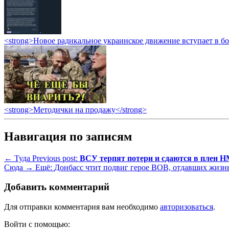
<strong>Новое радикальное украинское движение вступает в б
<strong>Методички на продажу</strong>
Навигация по записям
← Туда
Previous post:
ВСУ терпят потери и сдаются в плен 
Сюда →
Ещё:
Донбасс чтит подвиг герое ВОВ, отдавших жизн
Добавить комментарий
Для отправки комментария вам необходимо
авторизоваться
.
Войти с помощью: