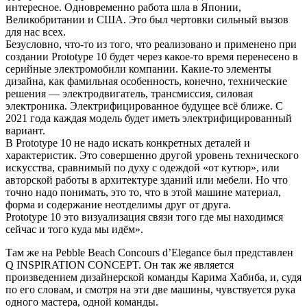
интересное. Одновременно работа шла в Японии,
Великобритании и США. Это был чертовки сильный вызов
для нас всех.
Безусловно, что-то из того, что реализовано и применено при
создании Prototype 10 будет через какое-то время перенесено в
серийные электромобили компании. Какие-то элементы
дизайна, как фамильная особенность, конечно, технические
решения — электродвигатель, трансмиссия, силовая
электроника. Электрифицированное будущее всё ближе. С
2021 года каждая модель будет иметь электрифицированный
вариант.
В Prototype 10 не надо искать конкретных деталей и
характеристик. Это совершенно другой уровень технического
искусства, сравнимый по духу с одеждой «от кутюр», или
авторской работы в архитектуре зданий или мебели. Но что
точно надо понимать, это то, что в этой машине материал,
форма и содержание неотделимы друг от друга.
Prototype 10 это визуализация связи того где мы находимся
сейчас и того куда мы идём».
Там же на Pebble Beach Concours d’Elegance был представлен
Q INSPIRATION CONCEPT. Он так же является
произведением дизайнерской команды Карима Хабиба, и, судя
по его словам, и смотря на эти две машины, чувствуется рука
одного мастера, одной команды.