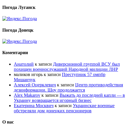
Погода Луганск
Погода Донецк
Коментарии
Анатолий
к записи
Диверсионной группой ВСУ был
похищен военнослужащий Народной милиции ЛНР
маликов игорь
к записи
Преступник 57 омпбр
Мишанчук
Алексей Оцерклевич
к записи
Центр противодействия
дезинформации. Шоу продолжается
Alex Makarov
к записи
Выжать до последней капли — в
Украину возвращается игорный бизнес
Екатерина Москвич
к записи
Украинские военные
обстреляли дом донецких пенсионеров
О нас