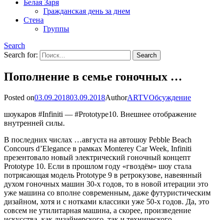
Белая Заря
Гражданская день за днем
Стена
Группы
Search
Search for:
Пополнение в семье гоночных …
Posted on
03.09.2018
03.09.2018
Author
ARTV
Обсуждение
шоукаров #Infiniti — #Prototype10. Внешнее отображение
внутренней силы.
В последних числах …августа на автошоу Pebble Beach
Concours d’Elegance в рамках Monterey Car Week, Infiniti
презентовало новый электрический гоночный концепт
Prototype 10. Если в прошлом году «гвоздём» шоу стала
потрясающая модель Prototype 9 в ретрокузове, навеянный
духом гоночных машин 30-х годов, то в новой итерации это
уже машина со вполне современным, даже футуристическим
дизайном, хотя и с нотками классики уже 50-х годов. Да, это
совсем не утилитарная машина, а скорее, произведение
искусства, как дизайнерского, так и технического.