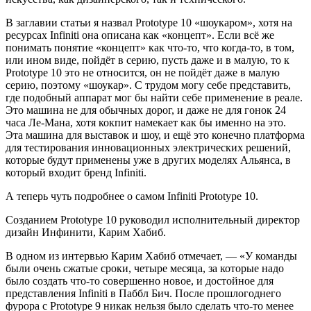
В заглавии статьи я назвал Prototype 10 «шоукаром», хотя на
ресурсах Infiniti она описана как «концепт». Если всё же
понимать понятие «концепт» как что-то, что когда-то, в том,
или ином виде, пойдёт в серию, пусть даже и в малую, то к
Prototype 10 это не относится, он не пойдёт даже в малую
серию, поэтому «шоукар». С трудом могу себе представить,
где подобный аппарат мог бы найти себе применение в реале.
Это машина не для обычных дорог, и даже не для гонок 24
часа Ле-Мана, хотя кокпит намекает как бы именно на это.
Эта машина для выставок и шоу, и ещё это конечно платформа
для тестирования инновационных электрических решений,
которые будут применены уже в других моделях Альянса, в
который входит бренд Infiniti.
А теперь чуть подробнее о самом Infiniti Prototype 10.
Созданием Prototype 10 руководил исполнительный директор
дизайн Инфинити, Карим Хабиб.
В одном из интервью Карим Хабиб отмечает, — «У команды
были очень сжатые сроки, четыре месяца, за которые надо
было создать что-то совершенно новое, и достойное для
представления Infiniti в Паббл Бич. После прошлогоднего
фурора с Prototype 9 никак нельзя было сделать что-то менее