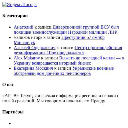
Коментарии
Анатолий
к записи
Диверсионной группой ВСУ был
похищен военнослужащий Народной милиции ЛНР
маликов игорь
к записи
Преступник 57 омпбр
Мишанчук
Алексей Оцерклевич
к записи
Центр противодействия
дезинформации. Шоу продолжается
Alex Makarov
к записи
Выжать до последней капли — в
Украину возвращается игорный бизнес
Екатерина Москвич
к записи
Украинские военные
обстреляли дом донецких пенсионеров
О нас
«АРТВ» Текущая и свежая информация региона и сводки с
полей сражений. Мы говорим и показываем Правду.
Партнёры