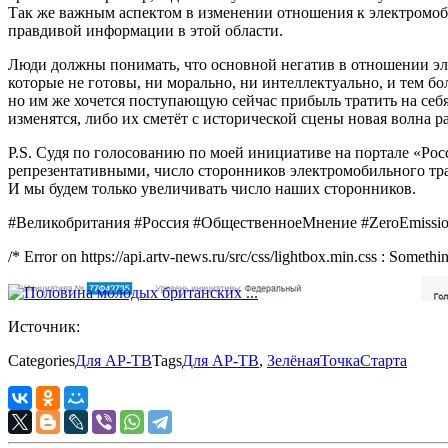
Так же важным аспектом в изменении отношения к электромоби
правдивой информации в этой области.
Люди должны понимать, что основной негатив в отношении эле
которые не готовы, ни морально, ни интеллектуально, и тем б
но им же хочется поступающую сейчас прибыль тратить на себ
изменятся, либо их сметёт с исторической сцены новая волна 
P.S. Судя по голосованию по моей инициативе на портале «Ро
репрезентативными, число сторонников электромобильного тран
И мы будем только увеличивать число наших сторонников.
#Великобритания #Россия #ОбщественноеМнение #ZeroEmissi
/* Error on https://api.artv-news.ru/src/css/lightbox.min.css : Somet
Источник:
Categories
Для АР-ТВ
Tags
Для АР-ТВ
,
ЗелёнаяТочкаСтарта