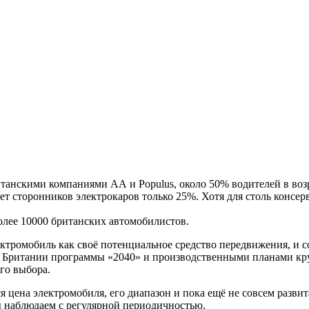
нскими компаниями АА и Populus, около 50% водителей в возрас
ет сторонников электрокаров только 25%. Хотя для столь консер
олее 10000 британских автомобилистов.
ектромобиль как своё потенциальное средство передвижения, и 
и в Британии программы «2040» и производственными планами кр
го выбора.
 цена электромобиля, его диапазон и пока ещё не совсем развит
ы наблюдаем с регулярной периодичностью.