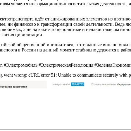
лям является информационно-просветительская деятельность, и
ктротранспорта идёт от ангажированных элементов из противос
олее, ни финансово к трансформации своей деятельности. Ведь 
я любимых, а не на какие-то непонятные и ненавистные им инно
развития цивилизации.
ссийской общественной инициативе», а эти данные вполне можно
спорта в России на данный момент стабильно держится в районе
on #Электромобиль #ЭлектрическаяРеволюция #ЗелёнаяЭкономи
hing went wrong: cURL error 51: Unable to communicate securely with pe