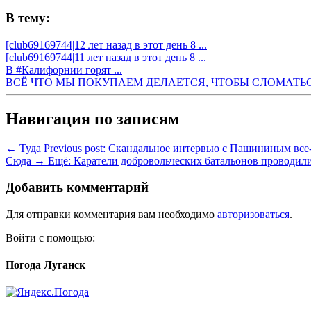
В тему:
[club69169744|12 лет назад в этот день 8 ...
[club69169744|11 лет назад в этот день 8 ...
В #Калифорнии горят ...
ВСЁ ЧТО МЫ ПОКУПАЕМ ДЕЛАЕТСЯ, ЧТОБЫ СЛОМАТЬС
Навигация по записям
← Туда
Previous post:
Скандальное интервью с Пашининым все-т
Сюда →
Ещё:
Каратели добровольческих батальонов проводил
Добавить комментарий
Для отправки комментария вам необходимо
авторизоваться
.
Войти с помощью:
Погода Луганск