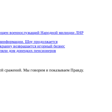
хищен военнослужащий Народной милиции ЛНР
езинформации. Шоу продолжается
краину возвращается игорный бизнес
ляли дом донецких пенсионеров
ей сражений. Мы говорим и показываем Правду.