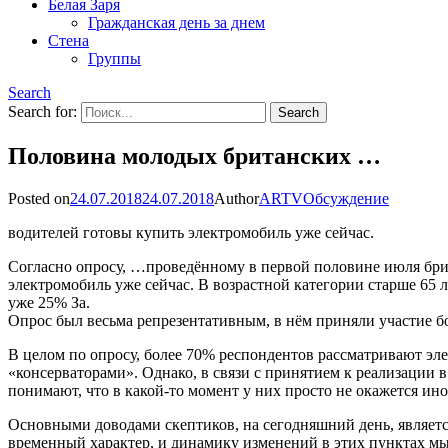
Белая Заря
Гражданская день за днем
Стена
Группы
Search
Search for:
Половина молодых британских …
Posted on
24.07.2018
24.07.2018
Author
ARTV
Обсуждение
водителей готовы купить электромобиль уже сейчас.
Согласно опросу, …проведённому в первой половине июля брита
электромобиль уже сейчас. В возрастной категории старше 65 л
уже 25% За.
Опрос был весьма репрезентативным, в нём приняли участие б
В целом по опросу, более 70% респондентов рассматривают эл
«консерваторами». Однако, в связи с принятием к реализаци
понимают, что в какой-то момент у них просто не окажется ино
Основными доводами скептиков, на сегодняшний день, является
временный характер, и динамику изменений в этих пунктах м