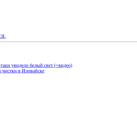
Я.
аки увидело белый свет (+видео)
и чистки в Иловайске