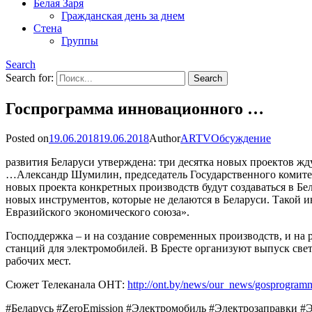
Белая Заря
Гражданская день за днем
Стена
Группы
Search
Search for:
Госпрограмма инновационного …
Posted on
19.06.2018
19.06.2018
Author
ARTV
Обсуждение
развития Беларуси утверждена: три десятка новых проектов жду
…Александр Шумилин, председатель Государственного комитет
новых проекта конкретных производств будут создаваться в Б
новых инструментов, которые не делаются в Беларуси. Такой и
Евразийского экономического союза».
Господдержка – и на создание современных производств, и на 
станций для электромобилей. В Бресте организуют выпуск све
рабочих мест.
Сюжет Телеканала ОНТ:
http://ont.by/news/our_news/gosprogramm
#Беларусь #ZeroEmission #Электромобиль #Электрозаправки 