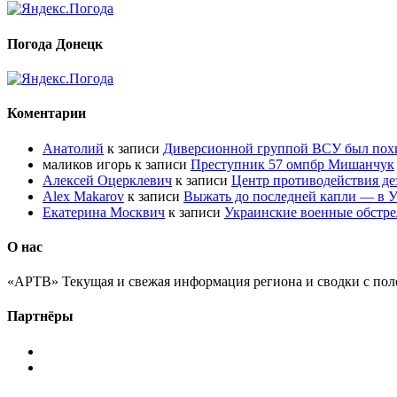
Погода Донецк
Коментарии
Анатолий
к записи
Диверсионной группой ВСУ был по
маликов игорь
к записи
Преступник 57 омпбр Мишанчук
Алексей Оцерклевич
к записи
Центр противодействия д
Alex Makarov
к записи
Выжать до последней капли — в У
Екатерина Москвич
к записи
Украинские военные обстре
О нас
«АРТВ» Текущая и свежая информация региона и сводки с пол
Партнёры