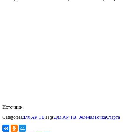
Источник:
Categories
Для АР-ТВ
Tags
Для АР-ТВ
,
ЗелёнаяТочкаСтарта