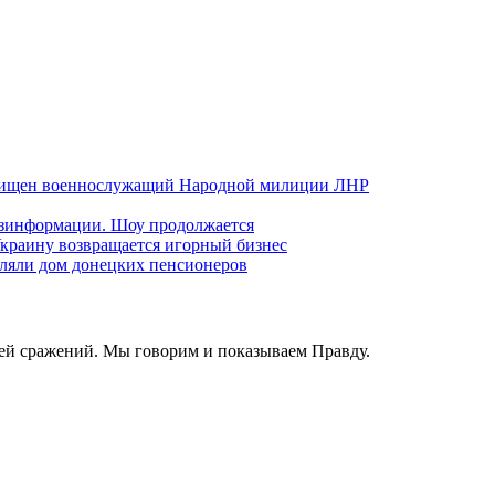
хищен военнослужащий Народной милиции ЛНР
езинформации. Шоу продолжается
краину возвращается игорный бизнес
ляли дом донецких пенсионеров
ей сражений. Мы говорим и показываем Правду.