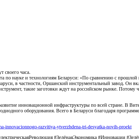
т своего часа.
а по науке и технологиям Беларуси: «По сравнению с прошлой 
еларуси, в частности, Оршанский инструментальный завод. Он в
нструмент, такие заготовки ждут на российском рынке. Потому ч
развитие инновационной инфраструктуры по всей стране. В Вите
тодиодного оборудования. Всего в Беларуси благодаря программ
a-innovacionnogo-razvitiya-ytverzhdena-tri-desyatka-novih-proekt
#ЭлектрическаяРеволюция #ЗелёнаяЭкономика #Инновации #Зелё