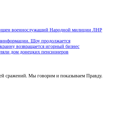
хищен военнослужащий Народной милиции ЛНР
езинформации. Шоу продолжается
краину возвращается игорный бизнес
ляли дом донецких пенсионеров
ей сражений. Мы говорим и показываем Правду.