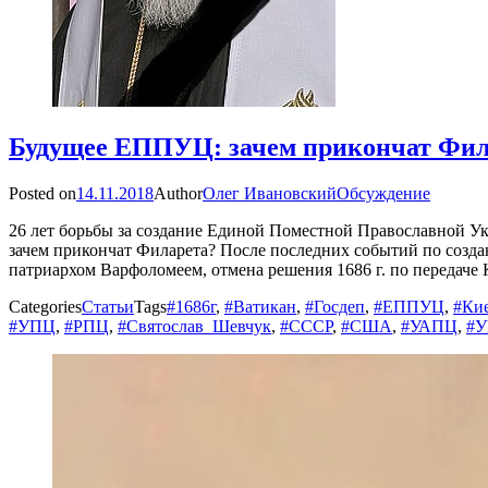
Будущее ЕППУЦ: зачем прикончат Фил
Posted on
14.11.2018
Author
Олег Ивановский
Обсуждение
26 лет борьбы за создание Единой Поместной Православной Ук
зачем прикончат Филарета? После последних событий по соз
патриархом Варфоломеем, отмена решения 1686 г. по передаче 
Categories
Статьи
Tags
#1686г
,
#Ватикан
,
#Госдеп
,
#ЕППУЦ
,
#Ки
#УПЦ
,
#РПЦ
,
#Святослав_Шевчук
,
#СССР
,
#США
,
#УАПЦ
,
#