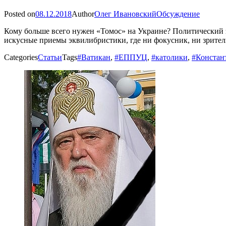
Posted on
08.12.2018
Author
Олег Ивановский
Обсуждение
Кому больше всего нужен «Томос» на Украине? Политический 
искусные приемы эквилибристики, где ни фокусник, ни зрител
Categories
Статьи
Tags
#Ватикан
,
#ЕППУЦ
,
#католики
,
#Констан