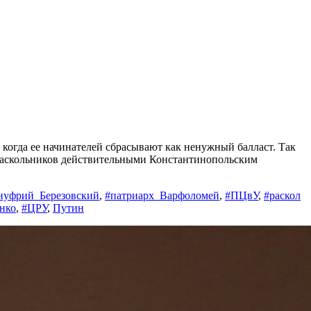
когда ее начинателей сбрасывают как ненужный балласт. Так
 раскольников действительными Константинопольским
нуфрий_Березовский
,
#патриарх_Варфоломей
,
#ПЦвУ
,
#раскол
нко
,
#ЦРУ
,
Путин