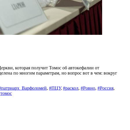
еркви, которая получит Томос об автокефалии от
делена по многим параметрам, но вопрос вот в чем: вокруг
#патриарх_Варфоломей
,
#ПЦУ
,
#раскол
,
#Ровно
,
#Россия
,
,
томос