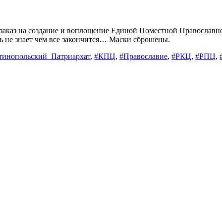
заказ на создание и воплощение Единой Поместной Православн
ь не знает чем все закончится… Маски сброшены.
тинопольский_Патриархат
,
#КПЦ
,
#Православие
,
#РКЦ
,
#РПЦ
,