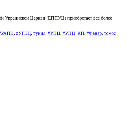
ой Украинской Церкви (ЕППУЦ) приобретает все более
#УАПЦ
,
#УГКЦ
,
#уния
,
#УПЦ
,
#УПЦ_КП
,
#Фанар
,
томос