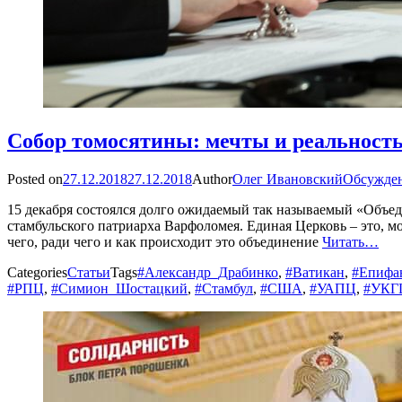
Собор томосятины: мечты и реальност
Posted on
27.12.2018
27.12.2018
Author
Олег Ивановский
Обсужде
15 декабря состоялся долго ожидаемый так называемый «Объед
стамбульского патриарха Варфоломея. Единая Церковь – это, мо
чего, ради чего и как происходит это объединение
Читать…
Categories
Статьи
Tags
#Александр_Драбинко
,
#Ватикан
,
#Епифа
#РПЦ
,
#Симион_Шостацкий
,
#Стамбул
,
#США
,
#УАПЦ
,
#УКГ