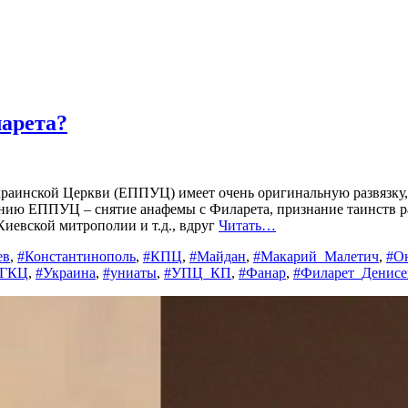
арета?
раинской Церкви (ЕППУЦ) имеет очень оригинальную развязку, 
данию ЕППУЦ – снятие анафемы с Филарета, признание таинств
Киевской митрополии и т.д., вдруг
Читать…
ев
,
#Константинополь
,
#КПЦ
,
#Майдан
,
#Макарий_Малетич
,
#О
УГКЦ
,
#Украина
,
#униаты
,
#УПЦ_КП
,
#Фанар
,
#Филарет_Денисе