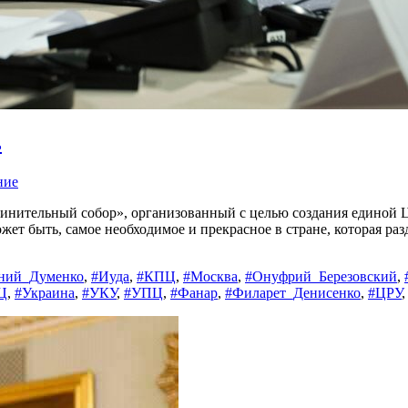
ь
ние
инительный собор», организованный с целью создания единой Ц
жет быть, самое необходимое и прекрасное в стране, которая раз
ний_Думенко
,
#Иуда
,
#КПЦ
,
#Москва
,
#Онуфрий_Березовский
,
Ц
,
#Украина
,
#УКУ
,
#УПЦ
,
#Фанар
,
#Филарет_Денисенко
,
#ЦРУ