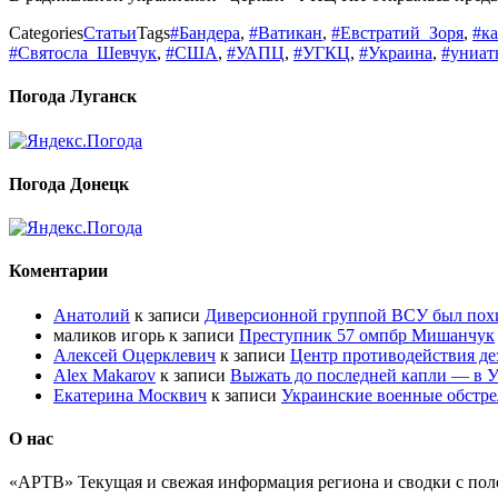
Categories
Статьи
Tags
#Бандера
,
#Ватикан
,
#Евстратий_Зоря
,
#к
#Святосла_Шевчук
,
#США
,
#УАПЦ
,
#УГКЦ
,
#Украина
,
#униат
Погода Луганск
Погода Донецк
Коментарии
Анатолий
к записи
Диверсионной группой ВСУ был по
маликов игорь
к записи
Преступник 57 омпбр Мишанчук
Алексей Оцерклевич
к записи
Центр противодействия д
Alex Makarov
к записи
Выжать до последней капли — в У
Екатерина Москвич
к записи
Украинские военные обстре
О нас
«АРТВ» Текущая и свежая информация региона и сводки с пол