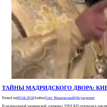
ТАЙНЫ МАДРИДСКОГО ДВОРА: КИ
Posted on
09.04.2018
Author
Олег Ивановский
Обсуждение
В радикальной украинской «церкви» УПЦ КП открылась предвы