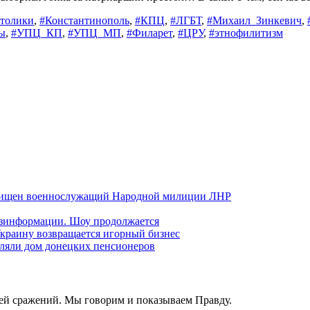
атолики
,
#Константинополь
,
#КПЦ
,
#ЛГБТ
,
#Михаил_Зинкевич
,
ы
,
#УПЦ_КП
,
#УПЦ_МП
,
#Филарет
,
#ЦРУ
,
#этнофилитизм
хищен военнослужащий Народной милиции ЛНР
езинформации. Шоу продолжается
краину возвращается игорный бизнес
ляли дом донецких пенсионеров
ей сражений. Мы говорим и показываем Правду.