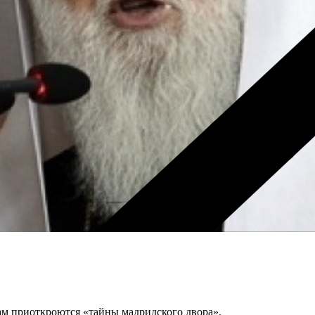
вам приоткроются «тайны мадридского двора».