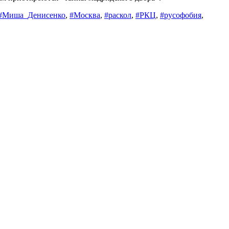
#Миша_Денисенко
,
#Москва
,
#раскол
,
#РКЦ
,
#русофобия
,