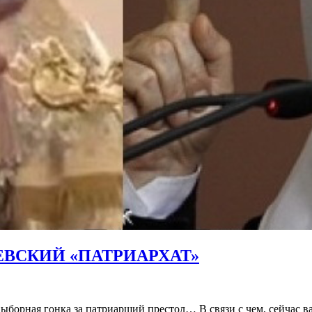
ЕВСКИЙ «ПАТРИАРХАТ»
борная гонка за патриарший престол… В связи с чем, сейчас 