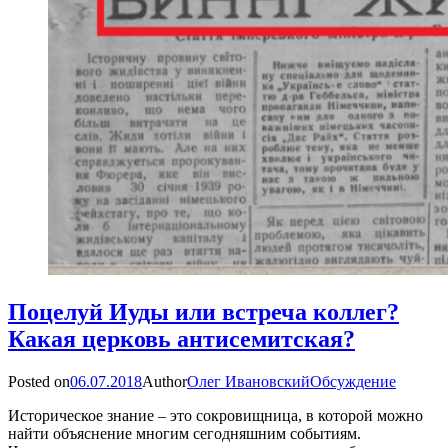
Поцелуй Иуды или встреча коллег?
Какая церковь антисемитская?
Posted on
06.07.2018
Author
Олег Ивановский
Обсуждение
Историческое знание – это сокровищница, в которой можно
найти объяснение многим сегодняшним событиям.