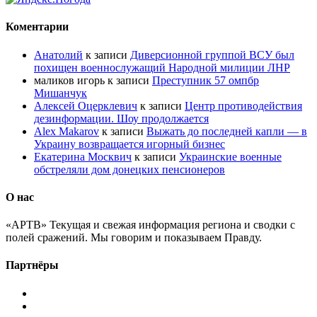
Коментарии
Анатолий
к записи
Диверсионной группой ВСУ был
похищен военнослужащий Народной милиции ЛНР
маликов игорь
к записи
Преступник 57 омпбр
Мишанчук
Алексей Оцерклевич
к записи
Центр противодействия
дезинформации. Шоу продолжается
Alex Makarov
к записи
Выжать до последней капли — в
Украину возвращается игорный бизнес
Екатерина Москвич
к записи
Украинские военные
обстреляли дом донецких пенсионеров
О нас
«АРТВ» Текущая и свежая информация региона и сводки с
полей сражений. Мы говорим и показываем Правду.
Партнёры