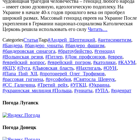
Чудовищная трагедия человечества – геноцид любого народа
– имеет свою духовную, идеологическую подоплеку. На
Украине в начале 40-х годов прошлого века он приобрел
широкий размах. Массовый геноцид евреев на Украине После
укрепления в Германии национал-социализма Католическая
Церковь решила использовать его силу
Читать…
Categories
Статьи
Tags
#Андрей_Шептицкий
,
#антисимитизм
,
#Бандера
,
#бандеро_униаты
,
#бандеро_фашизм
,
#бандеровская_синагога
,
#братоубийство
,
#геноцид
#Волынская_резня
,
#Гитлер
,
#Дом_профсоюзов
,
#евреи
,
#еврейский_вопрос
,
#еврейский_погром
,
#католики
,
#КАУМ
,
#КЦУ
,
#Луга
,
#Львовская_бласть
,
#Нахтигаль
,
#ОУН
,
#Папа_Пий_XII
,
#протоиерей_Олег_Трофимов
,
#рассовая_гигиена
,
#русофобия
,
#Святосла_Шевчук
,
#СС_Галичина
,
#Третий_рейх
,
#УГКЦ
,
#Украина
,
#украинская_милиция #Польша
,
#униаты
,
#УПА
,
#юденрат
Погода Луганск
Погода Донецк