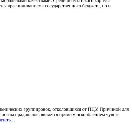
 моральными качествами. Среди депутатского корпуса
тся «распиливанием» государственного бюджета, но и
кольнических группировок, отколовшихся от ПЦУ. Причиной для
гиозных радикалов, является прямым оскорблением чувств
итать…