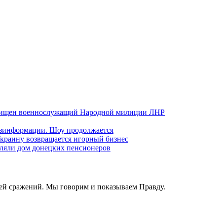
хищен военнослужащий Народной милиции ЛНР
езинформации. Шоу продолжается
краину возвращается игорный бизнес
ляли дом донецких пенсионеров
ей сражений. Мы говорим и показываем Правду.