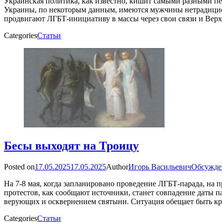
Украинская политика, как известно, кишит самыми разными пе
Украины, по некоторым данным, имеются мужчины нетрадицион
продвигают ЛГБТ-инициативу в массы через свои связи и Вер
Categories
Статьи
Бесы выходят на Троицу
Posted on
17.05.2025
17.05.2025
Author
Игорь Васильевич
Обсужде
На 7-8 мая, когда запланировано проведение ЛГБТ-парада, на
протестов, как сообщают источники, станет совпадение даты 
верующих и осквернением святыни. Ситуация обещает быть к
Categories
Статьи