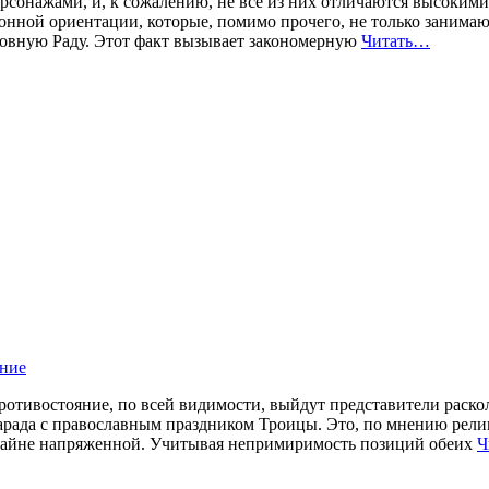
рсонажами, и, к сожалению, не все из них отличаются высокими
ной ориентации, которые, помимо прочего, не только занимаю
ховную Раду. Этот факт вызывает закономерную
Читать…
ние
 противостояние, по всей видимости, выйдут представители рас
парада с православным праздником Троицы. Это, по мнению рели
райне напряженной. Учитывая непримиримость позиций обеих
Ч